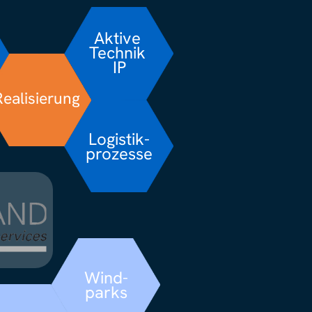
Aktive 
Technik 
IP
Realisierung
Logistik-
prozesse
Wind-
parks