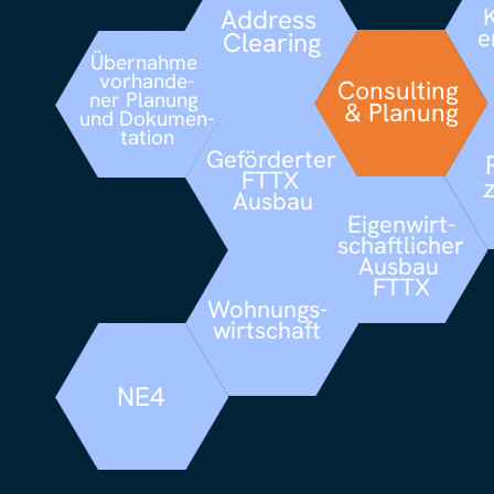
Address 
e
Clearing
Übernahme 
vorhande-
Consulting 
ner Planung 
& Planung
und Dokumen-
tation
Geförderter 
FTTX 
Ausbau
Eigenwirt-
schaftlicher 
Ausbau 
FTTX
Wohnungs-
wirtschaft
NE4