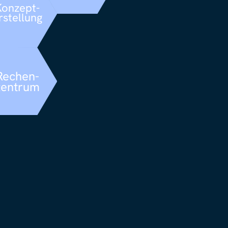
Konzept-
rstellung
Rechen-
zentrum