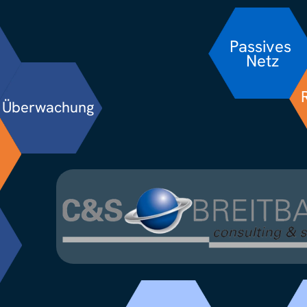
Passives 
Netz
Überwachung