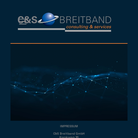
IMPRESSUM
C&S Breitband GmbH
Kornkamp 16