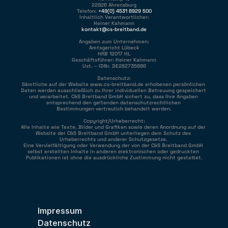
22926 Ahrensburg
Telefon: 
+49(0) 4531 8929 500
Inhaltlich Verantwortlicher:
Heiner Kahmann
kontakt@cs-breitband.de
Angaben zum Unternehmen:
Amtsgericht Lübeck
HRB 12017 HL
Geschäftsführer: Heiner Kahmann
Ust. – IDNr. DE282735686
Datenschutz:
Sämtliche auf der Website www.cs-breitband.de erhobenen persönlichen 
Daten werden ausschließlich zu Ihrer individuellen Betreuung gespeichert 
und verarbeitet. C&S Breitband GmbH sichert zu, dass Ihre Angaben 
entsprechend den geltenden datenschutzrechtlichen 
Bestimmungen vertraulich behandelt werden.
Copyright/Urheberrecht:
Alle Inhalte wie Texte, Bilder und Grafiken sowie deren Anordnung auf der 
Website der C&S Breitband GmbH unterliegen dem Schutz des 
Urheberrechts und anderer Schutzgesetze. 
Eine Vervielfältigung oder Verwendung der von der C&S Breitband GmbH 
selbst erstellten Inhalte in anderen elektronischen oder gedruckten 
Publikationen ist ohne die ausdrückliche Zustimmung nicht gestattet.
Impressum
Datenschutz